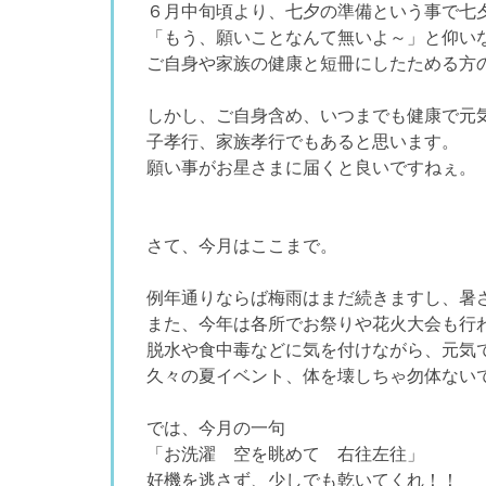
６月中旬頃より、七夕の準備という事で七
「もう、願いことなんて無いよ～」と仰い
ご自身や家族の健康と短冊にしたためる方
しかし、ご自身含め、いつまでも健康で元
子孝行、家族孝行でもあると思います。
願い事がお星さまに届くと良いですねぇ。
さて、今月はここまで。
例年通りならば梅雨はまだ続きますし、暑
また、今年は各所でお祭りや花火大会も行
脱水や食中毒などに気を付けながら、元気
久々の夏イベント、体を壊しちゃ勿体ない
では、今月の一句
「お洗濯 空を眺めて 右往左往」
好機を逃さず、少しでも乾いてくれ！！