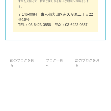
未来を見据えて、信頼と優しさを様々な地域へお届けしま
す。
〒146-0084 東京都大田区南久が原二丁目22
番16号
TEL：03-6423-0856 FAX：03-6423-0857
前のブログを見
ブログ一覧
次のブログを見
る
へ
る