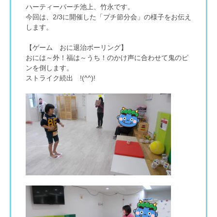
ハーティーパーチ池上、竹永です。
今回は、2/3に開催した「プチ節分会」の様子をお伝え
します。
【ゲーム おに退治ボーリング】
おには～外！福は～うち！のかけ声に合わせて鬼のピ
ンを倒します。
ストライク続出 !(^^)!