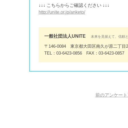
↓↓↓ こちらからご確認ください ↓↓↓
http://unite.or.jp/anketo/
一般社団法人UNITE
未来を見据えて、信頼
〒146-0084 東京都大田区南久が原二丁目2
TEL：03-6423-0856 FAX：03-6423-0857
前のアンケート